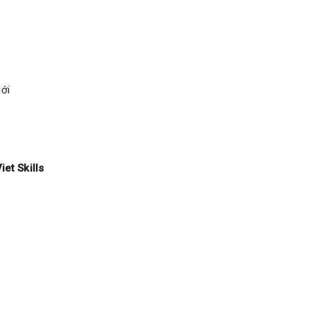
ới
et Skills