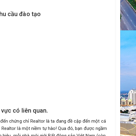
nhu cầu đào tạo
 vực có liên quan.
 đến chứng chỉ Realtor là ta đang đề cập đến một cá
ị Realtor là một niềm tự hào! Qua đó, bạn được ngầm
nh hiệu, mỗi nhà môi giới Bất động sản Việt Nam (còn