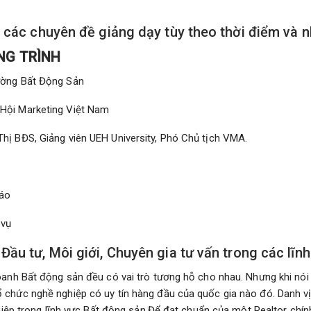
t các chuyên đề giảng dạy tùy theo thời điểm và 
NG TRÌNH
ường Bất Động Sản
Hội Marketing Việt Nam
hị BĐS, Giảng viên UEH University, Phó Chủ tịch VMA.
Báo
 vụ
ầu tư, Môi giới, Chuyên gia tư vấn trong các lĩnh
oanh Bất động sản đều có vai trò tương hỗ cho nhau. Nhưng khi nói
 chức nghề nghiệp có uy tín hàng đầu của quốc gia nào đó. Danh v
ghiệp trong lĩnh vực Bất động sản.Để đạt chuẩn của một Realtor chí