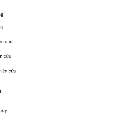
ng
ng
iên cứu
ên cứu
hiên cứu
g
stry