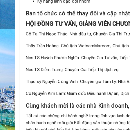
Kỹ năng lãnh đạo đội nhóm
Ban tổ chức có thể thay đổi và cập nhậ
HỘI ĐỒNG TƯ VẤN, GIẢNG VIÊN CHƯƠ
Cô Tạ Thị Ngọc Thảo: Nhà đầu tư, Chuyên Gia Thị Tr
Thầy Trần Hoàng: Chủ tịch VietnamMarcom, Chủ tịch 
Ncs.TS Huỳnh Phước Nghĩa: Chuyên Gia Tư vấn, Tiếp T
Ncs.TS Diễm Trang: Chuyên Gia Tiếp Thị dịch vụ
Thạc sỹ Nguyễn Công Vinh: Chuyên gia Tâm Lý, Nhà 
Cô.Nguyễn Kim Lâm: Giám đốc Điều hành Dự án, Dịch
Cùng khách mời là các nhà Kinh doanh, Đ
Tất cả các chứng chỉ hành nghề trong lĩnh vực kinh d
nhân hành nghề môi giới Bất động sản thuộc những tổ
hiểu là một nhà tiếp thị, bán hàng, môi giới chuyên n