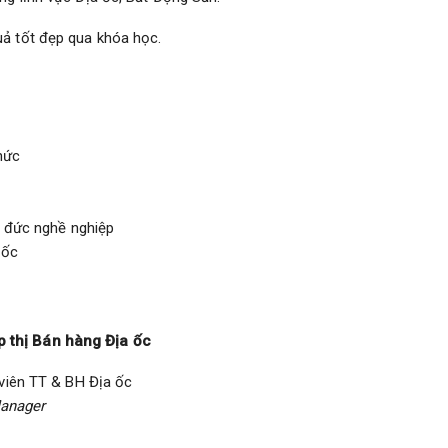
uả tốt đẹp qua khóa học.
hức
o đức nghề nghiệp
 ốc
p thị Bán hàng Địa ốc
viên TT & BH Địa ốc
Manager